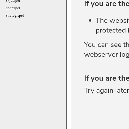
Skjutspel
Sportspel
Strategispel